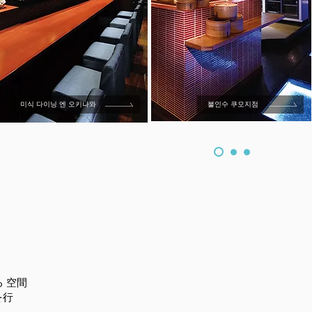
미식 다이닝 엔 오키나와
불인수 쿠모지점
る 空間
を行