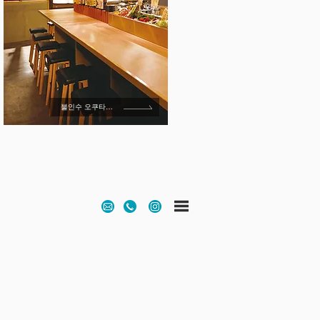
불인수 오쿠타케야마점