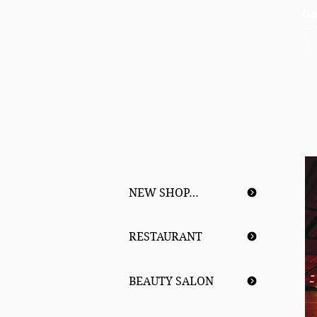
G
デ
う
NEW SHOP…
RESTAURANT
BEAUTY SALON