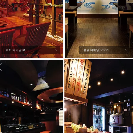
위치 다이닝 凪
류큐 다이닝 모모카