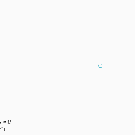
る 空間
を行