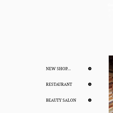
G
デ
う
NEW SHOP…
RESTAURANT
BEAUTY SALON