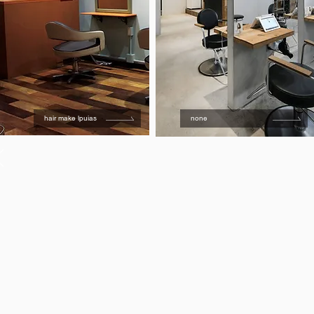
hair make lpuias
none