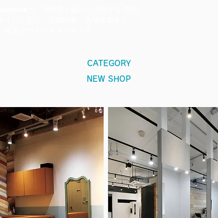
okanplusは、沖縄県を拠点に活動する 空間
ザイン・設計・店舗内装・店舗改装を行
、建築デザインスタジオです。
CATEGORY
NEW SHOP