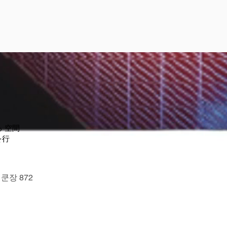
る 空間
を行
장 872