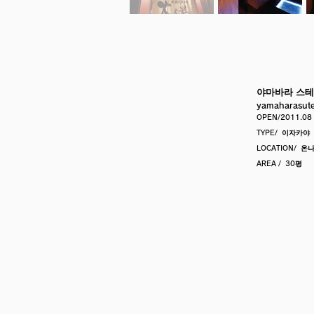
야마바라 스
yamaharasute
OPEN/2011.08
TYPE/
이자카야
LOCATION/
온나
AREA /
30평