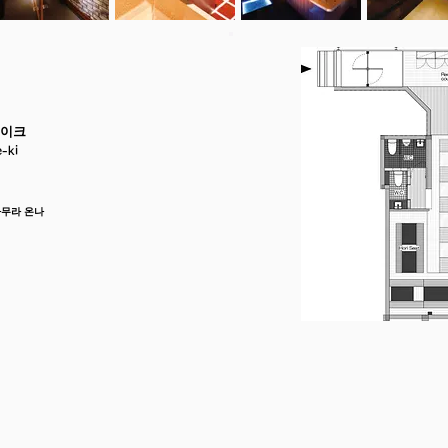
테이크
-ki
무라 온나