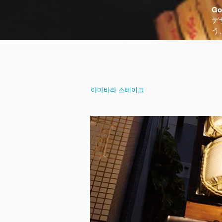
G
デ
う
​야마바라 스테이크