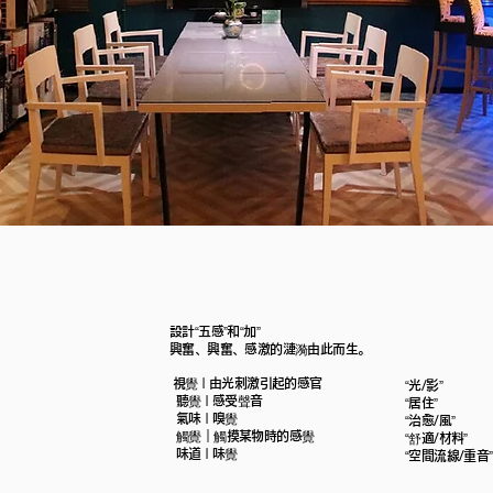
設計“五感”和“加”
興奮、興奮、感激的漣漪由此而生。
​
視覺 | 由光刺激引起的感官
“光/影”
聽覺 | 感受聲音
“居住”
氣味 | 嗅覺
“治愈/風”
觸覺｜觸摸某物時的感覺
“舒適/材料”
味道 | 味覺
“空間流線/重音”