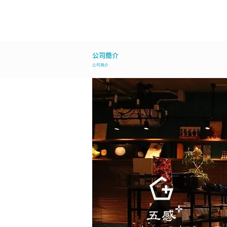
G
デ
う
​公司簡介
公司簡介