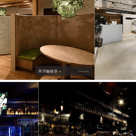
藥草咖啡廳 +