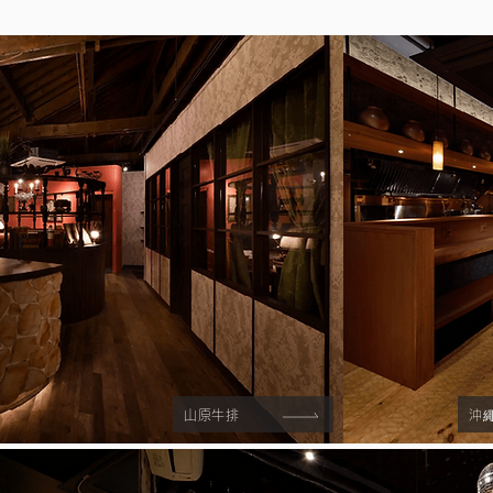
山原牛排
沖