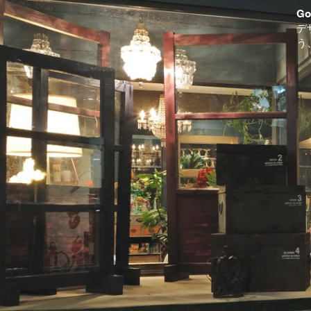
G
デ
う