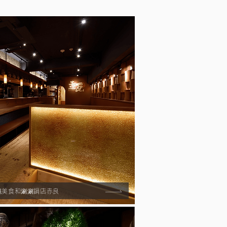
繩美食和涮涮鍋店赤良