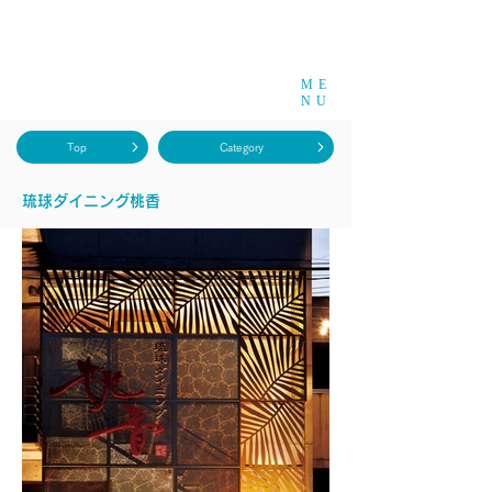
ME
NU
Top
Category
琉球ダイニング桃香