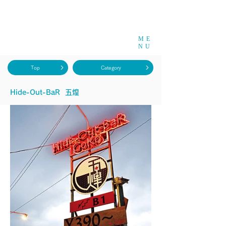
ME
NU
Top
Category
Hide-Out-BaR 五煌