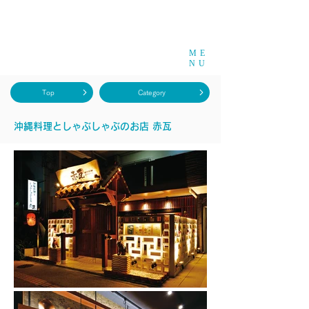
ME
NU
Top
Category
沖縄料理としゃぶしゃぶのお店 赤瓦