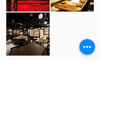
Gokanplusは、沖縄県を拠点に活動する 空間デザイン・設
計・店舗内装・店舗改装を行う、建築デザインスタジオです。
〒903-0117
沖縄県中頭郡西原町翁長８７２
営業時間
MONDA
Y -
FRIDAY: 9.30
- 1
8.30